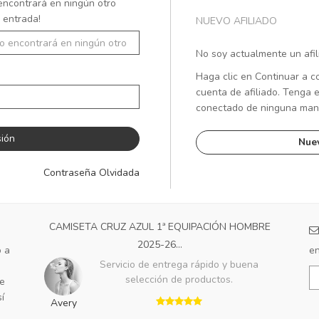
encontrará en ningún otro
 entrada!
NUEVO AFILIADO
No soy actualmente un afil
Haga clic en Continuar a c
cuenta de afiliado. Tenga 
conectado de ninguna mane
Nuev
Contraseña Olvidada
CAMISETA CRUZ AZUL 1ª EQUIPACIÓN HOMBRE
2025-26...
o a
en
Servicio de entrega rápido y buena
selección de productos.
de
í
Avery