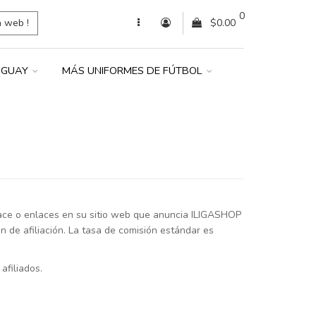
0
a web !
$0.00
UGUAY
MÁS UNIFORMES DE FÚTBOL
lace o enlaces en su sitio web que anuncia ILIGASHOP
n de afiliación. La tasa de comisión estándar es
afiliados.