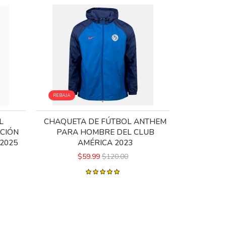
REBAJA
REBAJA
L
CHAQUETA DE FÚTBOL ANTHEM
CAMISETA
CIÓN
PARA HOMBRE DEL CLUB
DE CHIVA
2025
AMÉRICA 2023
$59.99
$120.00