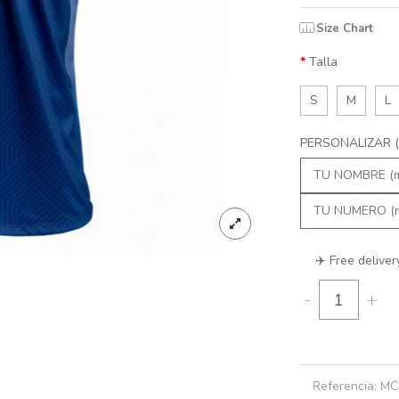
Size Chart
Talla
S
M
L
PERSONALIZAR (
✈️ Free deliver
-
+
Referencia:
MC