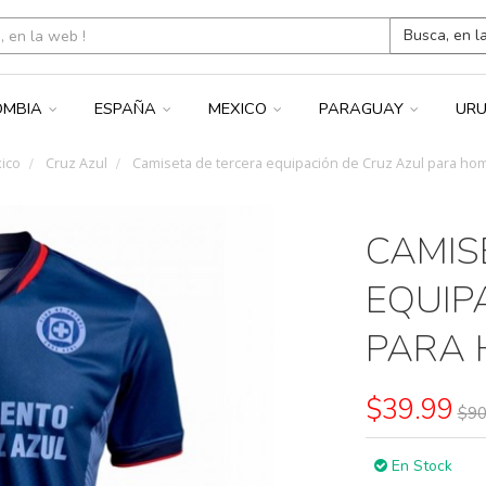
Busca, en l
OMBIA
ESPAÑA
MEXICO
PARAGUAY
UR
ico
Cruz Azul
Camiseta de tercera equipación de Cruz Azul para ho
CAMIS
EQUIP
PARA 
$39.99
$90
En Stock