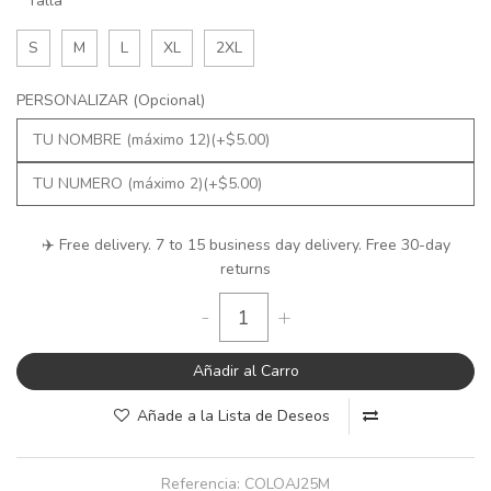
Talla
S
M
L
XL
2XL
PERSONALIZAR (Opcional)
✈️ Free delivery. 7 to 15 business day delivery. Free 30-day
returns
-
+
Añadir al Carro
Añade a la Lista de Deseos
Referencia:
COLOAJ25M