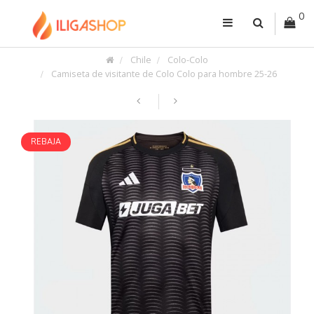
0
Chile
Colo-Colo
Camiseta de visitante de Colo Colo para hombre 25-26
REBAJA