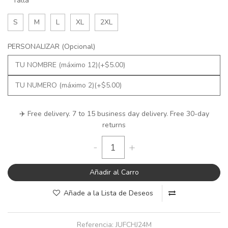
Talla
S
M
L
XL
2XL
PERSONALIZAR (Opcional)
✈️ Free delivery. 7 to 15 business day delivery. Free 30-day
returns
-
+
Añadir al Carro
Añade a la Lista de Deseos
Referencia:
JUFCHJ24M