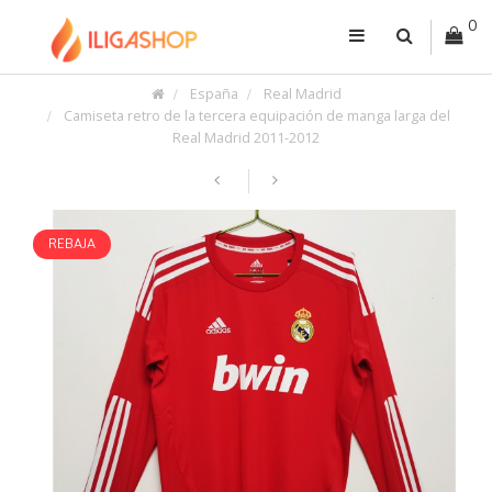
0
España
Real Madrid
Camiseta retro de la tercera equipación de manga larga del
Real Madrid 2011-2012
REBAJA