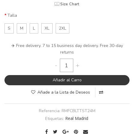
Size Chart
Talla
S
M
L
XL
2XL
✈️ Free delivery. 7 to 15 business day delivery. Free 30-day
returns
-
+
Añadir al Carro
Añade a la Lista de Deseos
Referencia:
RMFCBLTTST24M
Real Madrid
Etiquetas: