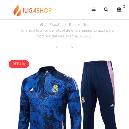
0
España
Real Madrid
Chándal técnico de fútbol de entrenamiento azul para
hombre del Real Madrid 2024-25
REBAJA