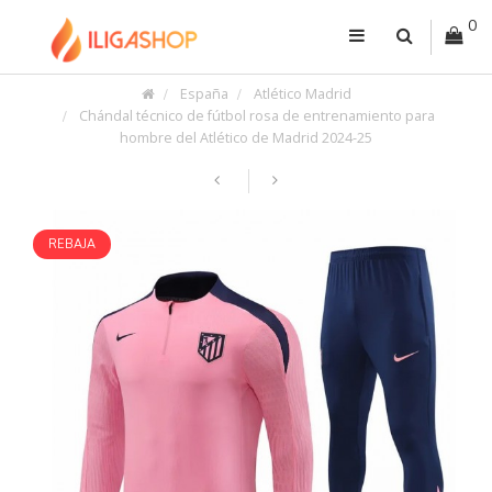
0
España
Atlético Madrid
Chándal técnico de fútbol rosa de entrenamiento para
hombre del Atlético de Madrid 2024-25
REBAJA