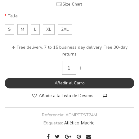
Size Chart
Talla
S
M
L
XL
2XL
✈️ Free delivery. 7 to 15 business day delivery. Free 30-day
returns
-
+
Añadir al Carro
Añade a la Lista de Deseos
Referencia:
ADMPTTST24M
Atlético Madrid
Etiquetas: